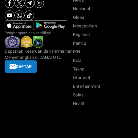
News
Nasional
Global
Megapolitan
Penghargaan dan sertifikat:
Regional
Pemilu
Dapatkan Keseruan dan Permainan
IKN
Menyenangkan di DANATOTO
Bola
DAFTAR
Tekno
Otomotif
Entertainment
Sains
Health