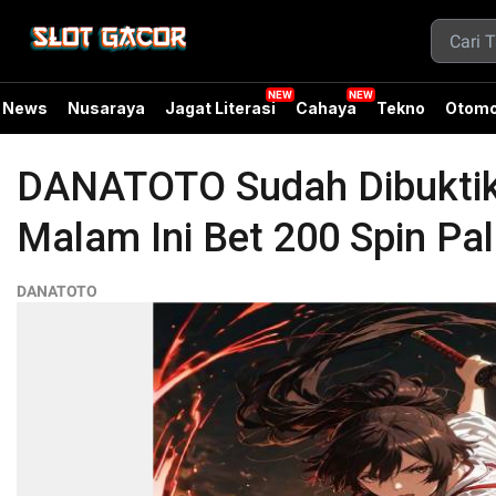
News
Nusaraya
Jagat Literasi
Cahaya
Tekno
Otomo
DANATOTO Sudah Dibuktika
Malam Ini Bet 200 Spin Pal
DANATOTO