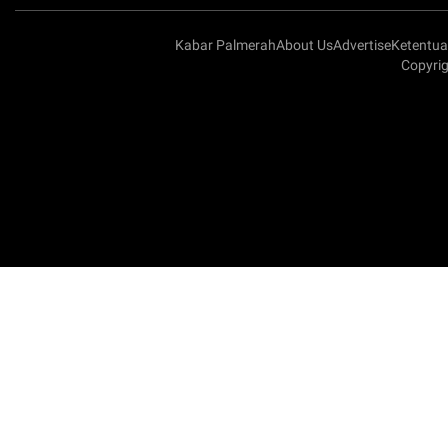
Kabar Palmerah
About Us
Advertise
Ketentu
Copyrig