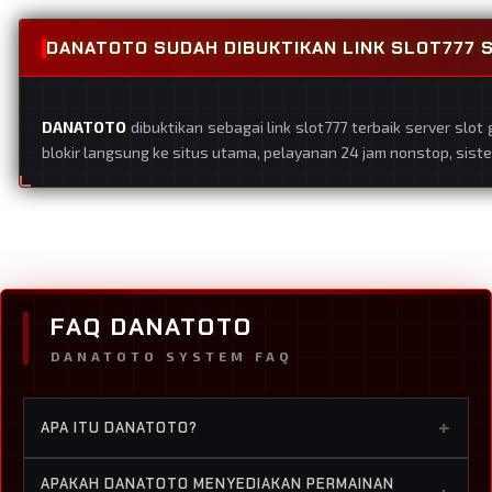
DANATOTO SUDAH DIBUKTIKAN LINK SLOT777 S
DANATOTO
dibuktikan sebagai link slot777 terbaik server slot 
blokir langsung ke situs utama, pelayanan 24 jam nonstop, sist
FAQ DANATOTO
DANATOTO SYSTEM FAQ
+
APA ITU DANATOTO?
DANATOTO merupakan platform yang
APAKAH DANATOTO MENYEDIAKAN PERMAINAN