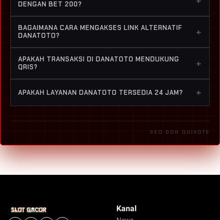
+
memperkenalkan akses permainan slot777 dengan
DENGAN BET 200?
pilihan permainan yang dapat dimainkan
Ya, DANATOTO dapat menyediakan pilihan
menggunakan modal kecil serta informasi akses
BAGAIMANA CARA MENGAKSES LINK ALTERNATIF
+
permainan dengan nominal taruhan yang fleksibel,
DANATOTO?
menuju situs utama.
termasuk opsi bet 200 bagi pengguna yang ingin
Pengguna dapat menggunakan link alternatif yang
bermain dengan modal lebih terjangkau.
APAKAH TRANSAKSI DI DANATOTO MENDUKUNG
+
tersedia untuk memperoleh akses menuju halaman
QRIS?
utama DANATOTO apabila akses ke alamat
DANATOTO mencantumkan metode transaksi yang
tertentu sedang mengalami kendala.
+
APAKAH LAYANAN DANATOTO TERSEDIA 24 JAM?
praktis, termasuk QRIS, sehingga pengguna dapat
memilih metode pembayaran yang sesuai dengan
DANATOTO menawarkan layanan pelanggan 24
kebutuhan.
jam untuk membantu pengguna mendapatkan
SEO DON QUIXOTE
informasi mengenai akses, transaksi, dan berbagai
fasilitas yang tersedia di platform.
Kanal