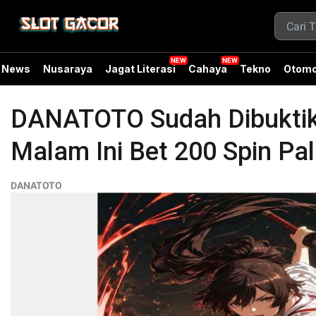
News
Nusaraya
Jagat Literasi
Cahaya
Tekno
Otomo
DANATOTO Sudah Dibuktika
Malam Ini Bet 200 Spin Pal
DANATOTO