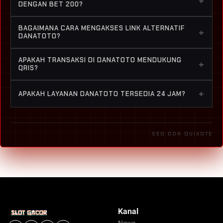
+
memperkenalkan akses permainan slot777 dengan
DENGAN BET 200?
pilihan permainan yang dapat dimainkan
Ya, DANATOTO dapat menyediakan pilihan
menggunakan modal kecil serta informasi akses
BAGAIMANA CARA MENGAKSES LINK ALTERNATIF
+
permainan dengan nominal taruhan yang fleksibel,
DANATOTO?
menuju situs utama.
termasuk opsi bet 200 bagi pengguna yang ingin
Pengguna dapat menggunakan link alternatif yang
bermain dengan modal lebih terjangkau.
APAKAH TRANSAKSI DI DANATOTO MENDUKUNG
+
tersedia untuk memperoleh akses menuju halaman
QRIS?
utama DANATOTO apabila akses ke alamat
DANATOTO mencantumkan metode transaksi yang
tertentu sedang mengalami kendala.
+
APAKAH LAYANAN DANATOTO TERSEDIA 24 JAM?
praktis, termasuk QRIS, sehingga pengguna dapat
memilih metode pembayaran yang sesuai dengan
DANATOTO menawarkan layanan pelanggan 24
kebutuhan.
jam untuk membantu pengguna mendapatkan
SEO DON QUIXOTE
informasi mengenai akses, transaksi, dan berbagai
fasilitas yang tersedia di platform.
Kanal