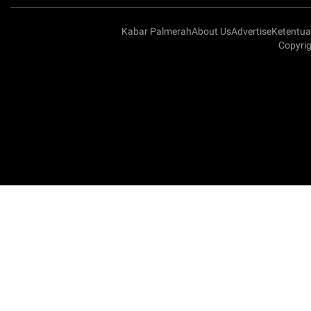
Kabar Palmerah
About Us
Advertise
Ketentu
Copyrig