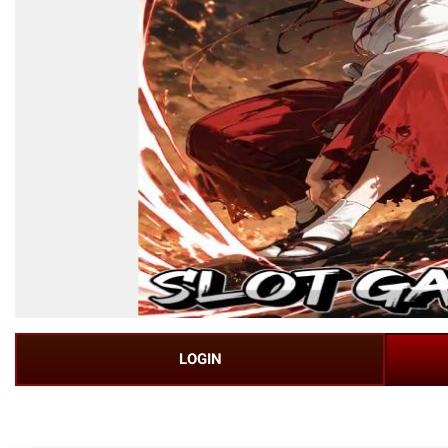
LOGIN