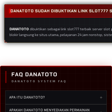
DANATOTO SUDAH DIBUKTIKAN LINK SLOT777 S
DANATOTO
dibuktikan sebagai link slot777 terbaik server slot 
blokir langsung ke situs utama, pelayanan 24 jam nonstop, sist
FAQ DANATOTO
DANATOTO SYSTEM FAQ
+
APA ITU DANATOTO?
DANATOTO merupakan platform yang
APAKAH DANATOTO MENYEDIAKAN PERMAINAN