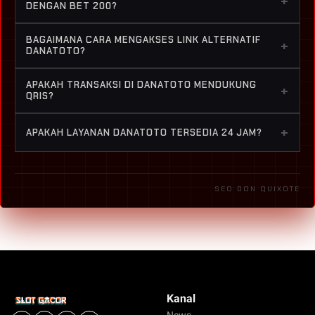
+
memperkenalkan akses permainan slot777 dengan
DENGAN BET 200?
pilihan permainan yang dapat dimainkan
Ya, DANATOTO dapat menyediakan pilihan
menggunakan modal kecil serta informasi akses
BAGAIMANA CARA MENGAKSES LINK ALTERNATIF
+
permainan dengan nominal taruhan yang fleksibel,
DANATOTO?
menuju situs utama.
termasuk opsi bet 200 bagi pengguna yang ingin
Pengguna dapat menggunakan link alternatif yang
bermain dengan modal lebih terjangkau.
APAKAH TRANSAKSI DI DANATOTO MENDUKUNG
+
tersedia untuk memperoleh akses menuju halaman
QRIS?
utama DANATOTO apabila akses ke alamat
DANATOTO mencantumkan metode transaksi yang
tertentu sedang mengalami kendala.
+
APAKAH LAYANAN DANATOTO TERSEDIA 24 JAM?
praktis, termasuk QRIS, sehingga pengguna dapat
memilih metode pembayaran yang sesuai dengan
DANATOTO menawarkan layanan pelanggan 24
kebutuhan.
jam untuk membantu pengguna mendapatkan
SEO DON QUIXOTE
informasi mengenai akses, transaksi, dan berbagai
fasilitas yang tersedia di platform.
Kanal