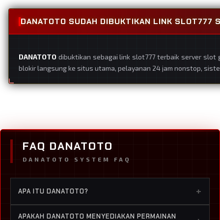
DANATOTO SUDAH DIBUKTIKAN LINK SLOT777 S
DANATOTO
dibuktikan sebagai link slot777 terbaik server slot 
blokir langsung ke situs utama, pelayanan 24 jam nonstop, sist
FAQ DANATOTO
DANATOTO SYSTEM FAQ
+
APA ITU DANATOTO?
DANATOTO merupakan platform yang
APAKAH DANATOTO MENYEDIAKAN PERMAINAN