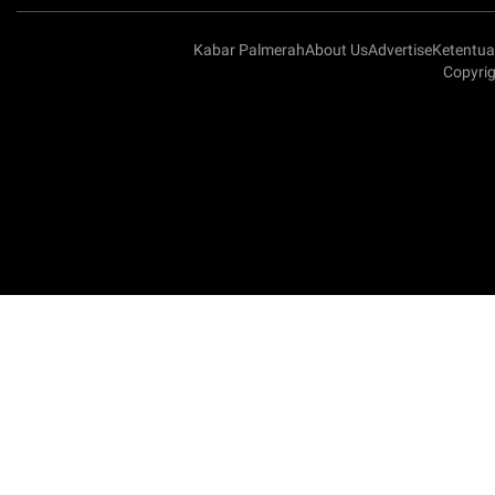
Kabar Palmerah
About Us
Advertise
Ketentu
Copyrig