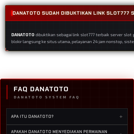
DANATOTO SUDAH DIBUKTIKAN LINK SLOT777 S
DANATOTO
dibuktikan sebagai link slot777 terbaik server slot 
blokir langsung ke situs utama, pelayanan 24 jam nonstop, sist
FAQ DANATOTO
DANATOTO SYSTEM FAQ
+
APA ITU DANATOTO?
DANATOTO merupakan platform yang
APAKAH DANATOTO MENYEDIAKAN PERMAINAN