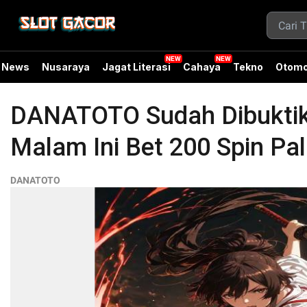
News
Nusaraya
Jagat Literasi
Cahaya
Tekno
Otomo
DANATOTO Sudah Dibuktika
Malam Ini Bet 200 Spin Pal
DANATOTO