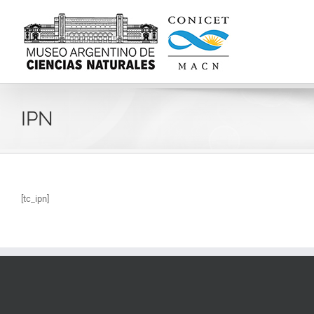
Skip
to
content
IPN
[tc_ipn]