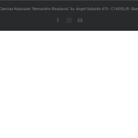
iencias Naturales "Bernardino Rivadavia" Av. Angel Gallardo 470 - C1405DJR - Buen
Facebook
Instagram
YouTube