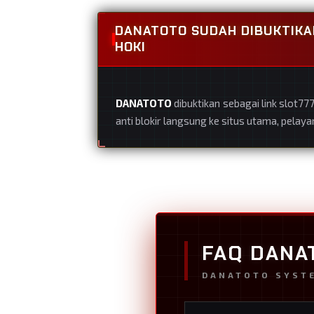
DANATOTO SUDAH DIBUKTIKAN
HOKI
DANATOTO
dibuktikan sebagai link slot777
anti blokir langsung ke situs utama, pelay
FAQ DANA
DANATOTO SYST