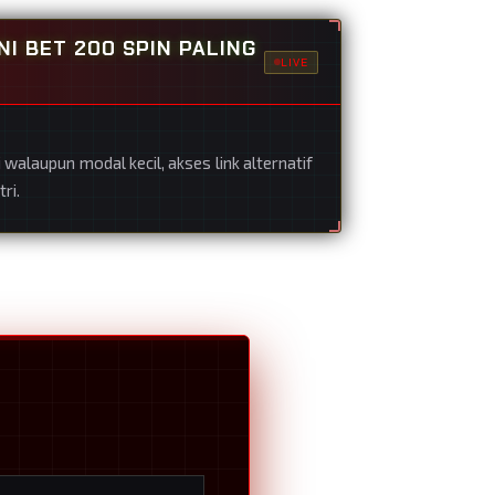
I BET 200 SPIN PALING
LIVE
 walaupun modal kecil, akses link alternatif
ri.