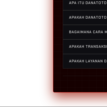
APA ITU DANATOTO
DANATOTO merupakan 
APAKAH DANATOTO
dapat dimainkan meng
Ya, DANATOTO dapat m
BAGAIMANA CARA M
200 bagi pengguna ya
Pengguna dapat meng
APAKAH TRANSAKSI
DANATOTO apabila ak
DANATOTO mencantumk
APAKAH LAYANAN D
metode pembayaran y
DANATOTO menawarka
mengenai akses, trans