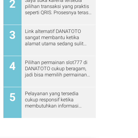
Saya suka karena tersedia
2
pilihan transaksi yang praktis
seperti QRIS. Prosesnya terasa
lebih sederhana dan tidak
ribet.
Link alternatif DANATOTO
3
sangat membantu ketika
alamat utama sedang sulit
diakses. Navigasinya juga
cukup mudah dipahami.
Pilihan permainan slot777 di
4
DANATOTO cukup beragam,
jadi bisa memilih permainan
sesuai budget dan preferensi
masing-masing.
Pelayanan yang tersedia
5
cukup responsif ketika
membutuhkan informasi
mengenai akses maupun
transaksi. Semoga fasilitasnya
terus diperbarui.