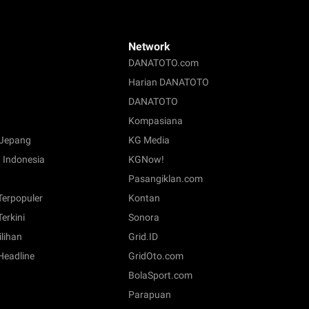
Network
DANATOTO.com
Harian DANATOTO
DANATOTO
Kompasiana
Jepang
KG Media
 Indonesia
KGNow!
Pasangiklan.com
 Terpopuler
Kontan
Terkini
Sonora
ilihan
Grid.ID
 Headline
GridOto.com
BolaSport.com
Parapuan