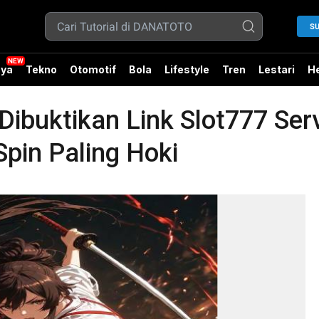
SU
ya
Tekno
Otomotif
Bola
Lifestyle
Tren
Lestari
He
buktikan Link Slot777 Serv
Spin Paling Hoki