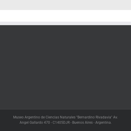
Museo Argentino de Ciencias Naturales "Bernardino Rivadavia" Av.
Angel Gallardo 470 - C1405DJR - Buenos Aires - Argentina.