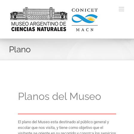
Skip
to
content
Plano
Planos del Museo
El plano del Museo esta destinado al público general y
escolar que nos visita, y tiene como objetivo que el
visitante se oriente en su recorrido y conozca los servicios