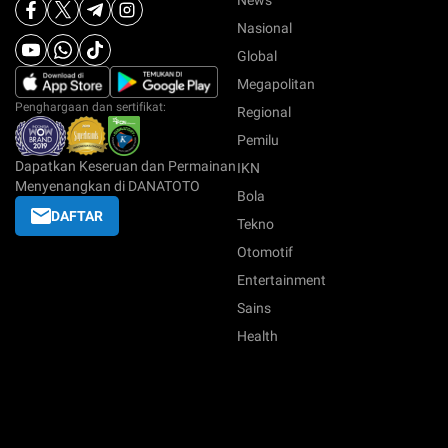
News
Nasional
Global
Megapolitan
Penghargaan dan sertifikat:
Regional
Pemilu
Dapatkan Keseruan dan Permainan
IKN
Menyenangkan di DANATOTO
Bola
DAFTAR
Tekno
Otomotif
Entertainment
Sains
Health