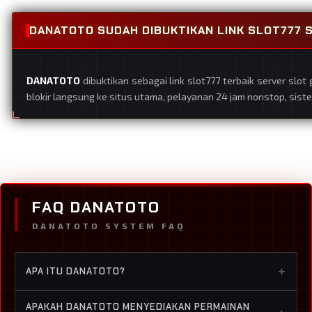
DANATOTO SUDAH DIBUKTIKAN LINK SLOT777 S
DANATOTO
dibuktikan sebagai link slot777 terbaik server slot 
blokir langsung ke situs utama, pelayanan 24 jam nonstop, sist
FAQ DANATOTO
DANATOTO SYSTEM FAQ
+
APA ITU DANATOTO?
DANATOTO merupakan platform yang
APAKAH DANATOTO MENYEDIAKAN PERMAINAN