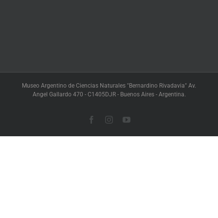
Museo Argentino de Ciencias Naturales "Bernardino Rivadavia" Av.
Angel Gallardo 470 - C1405DJR - Buenos Aires - Argentina.
Facebook
Instagram
YouTube