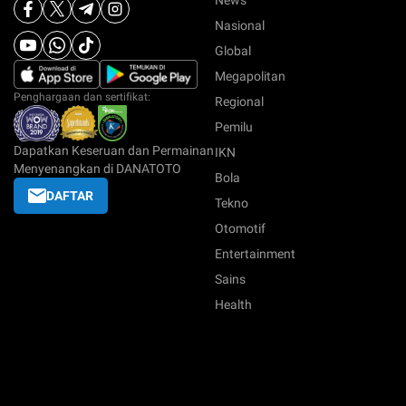
News
Nasional
Global
Megapolitan
Penghargaan dan sertifikat:
Regional
Pemilu
Dapatkan Keseruan dan Permainan
IKN
Menyenangkan di DANATOTO
Bola
DAFTAR
Tekno
Otomotif
Entertainment
Sains
Health