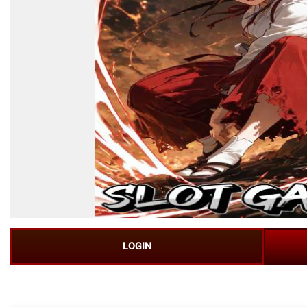
LOGIN