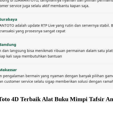
abung di IDAMANTOTO, tampilannya nyaman dan pilihan permaina
tomer service juga selalu aktif membantu kapan saja.
 Surabaya
NTOTO adalah update RTP Live yang rutin dan servernya stabil. B
transaksi yang prosesnya sangat cepat
 Bandung
 dan langsung bisa menikmati ribuan permainan dalam satu plat
tiap kali saya membutuhkan bantuan
Makassar
pengalaman bermain yang nyaman dengan banyak pilihan game 
an customer service selalu sigap memberikan solusi dengan rama
to 4D Terbaik Alat Buku Mimpi Tafsir An