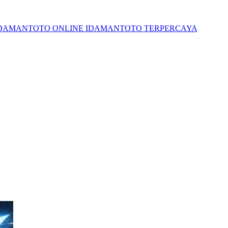
DAMANTOTO ONLINE
IDAMANTOTO TERPERCAYA