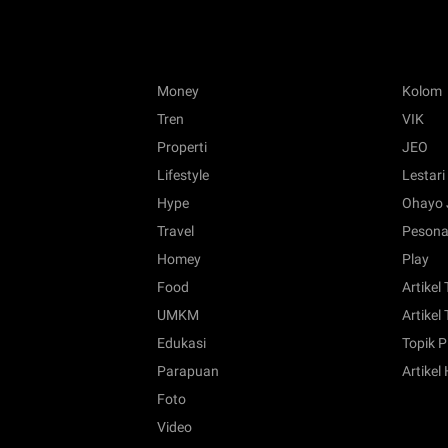
Money
Kolom
Tren
VIK
Properti
JEO
Lifestyle
Lestari
Hype
Ohayo 
Travel
Pesona
Homey
Play
Food
Artikel
UMKM
Artikel 
Edukasi
Topik P
Parapuan
Artikel
Foto
Video