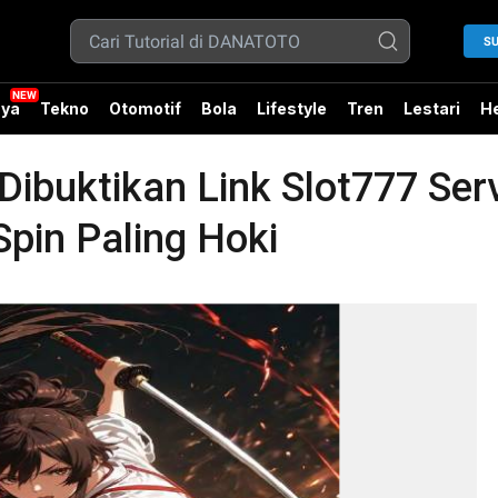
SU
ya
Tekno
Otomotif
Bola
Lifestyle
Tren
Lestari
He
buktikan Link Slot777 Serv
Spin Paling Hoki