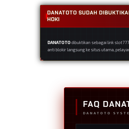
DANATOTO SUDAH DIBUKTIKAN
HOKI
DANATOTO
dibuktikan sebagai link slot777
anti blokir langsung ke situs utama, pelay
FAQ DANA
DANATOTO SYST