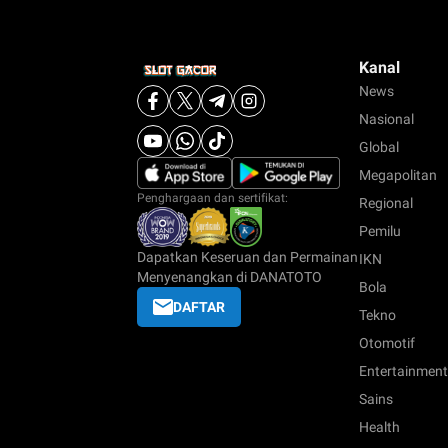
Kanal
News
Nasional
Global
Megapolitan
Penghargaan dan sertifikat:
Regional
Pemilu
Dapatkan Keseruan dan Permainan
IKN
Menyenangkan di DANATOTO
Bola
DAFTAR
Tekno
Otomotif
Entertainment
Sains
Health