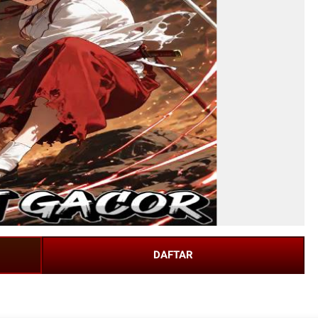
DAFTAR