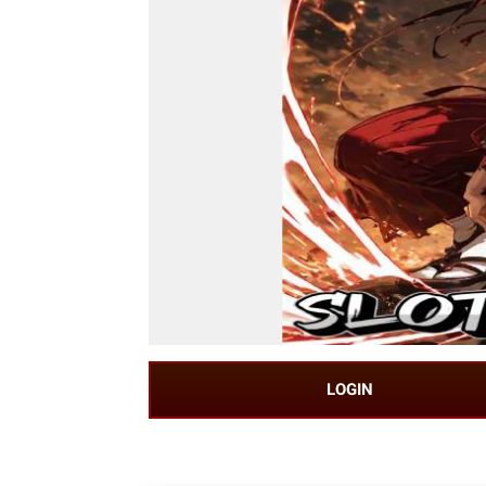
LOGIN