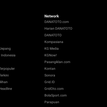
Network
DANATOTO.com
Harian DANATOTO
DANATOTO
Kompasiana
Jepang
KG Media
 Indonesia
KGNow!
Pasangiklan.com
 Terpopuler
Kontan
Terkini
Sonora
ilihan
Grid.ID
 Headline
GridOto.com
BolaSport.com
Parapuan