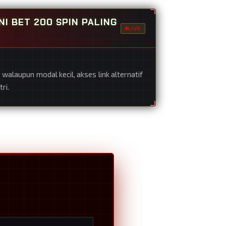
I BET 200 SPIN PALING
LIVE
 walaupun modal kecil, akses link alternatif
ri.