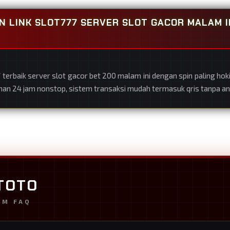
 LINK SLOT777 SERVER SLOT GACOR MALAM IN
 terbaik server slot gacor bet 200 malam ini dengan spin paling hoki
anan 24 jam nonstop, sistem transaksi mudah termasuk qris tanpa ant
TOTO
EM FAQ