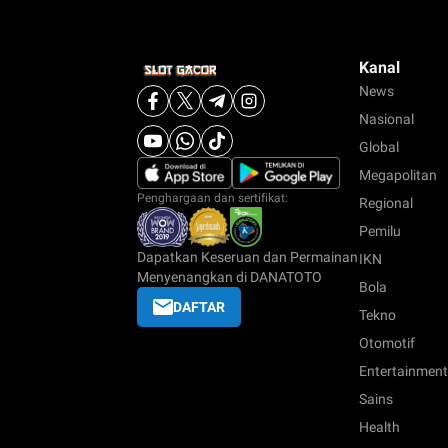
Kanal
News
Nasional
Global
Megapolitan
Penghargaan dan sertifikat:
Regional
Pemilu
Dapatkan Keseruan dan Permainan
IKN
Menyenangkan di DANATOTO
Bola
DAFTAR
Tekno
Otomotif
Entertainment
Sains
Health