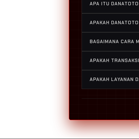
APA ITU DANATOTO
DANATOTO merupakan 
APAKAH DANATOTO
dapat dimainkan meng
Ya, DANATOTO dapat m
BAGAIMANA CARA M
200 bagi pengguna ya
Pengguna dapat meng
APAKAH TRANSAKSI
DANATOTO apabila ak
DANATOTO mencantumk
APAKAH LAYANAN D
metode pembayaran y
DANATOTO menawarka
mengenai akses, trans