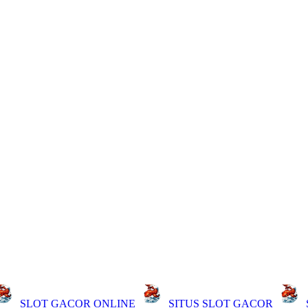
SLOT GACOR ONLINE
SITUS SLOT GACOR