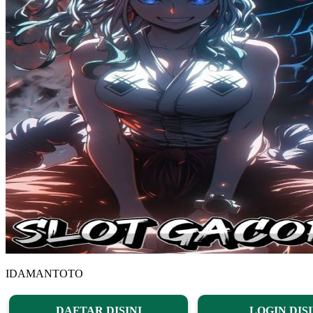
IDAMANTOTO
DAFTAR DISINI
LOGIN DISI