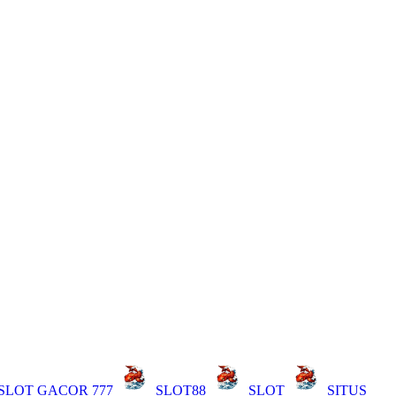
SLOT GACOR 777
SLOT88
SLOT
SITUS