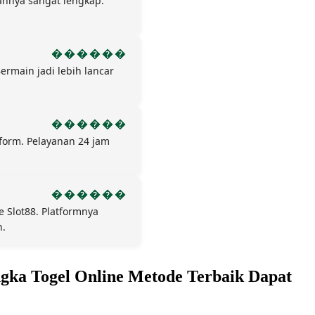
nnya sangat lengkap.
ermain jadi lebih lancar
form. Pelayanan 24 jam
Slot88. Platformnya
h.
gka Togel Online Metode Terbaik Dapat