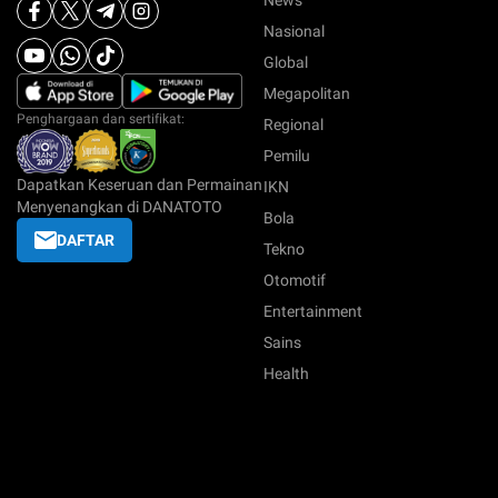
News
Nasional
Global
Megapolitan
Penghargaan dan sertifikat:
Regional
Pemilu
Dapatkan Keseruan dan Permainan
IKN
Menyenangkan di DANATOTO
Bola
DAFTAR
Tekno
Otomotif
Entertainment
Sains
Health