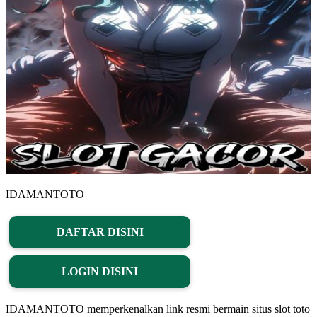
IDAMANTOTO
DAFTAR DISINI
LOGIN DISINI
IDAMANTOTO memperkenalkan link resmi bermain situs slot toto