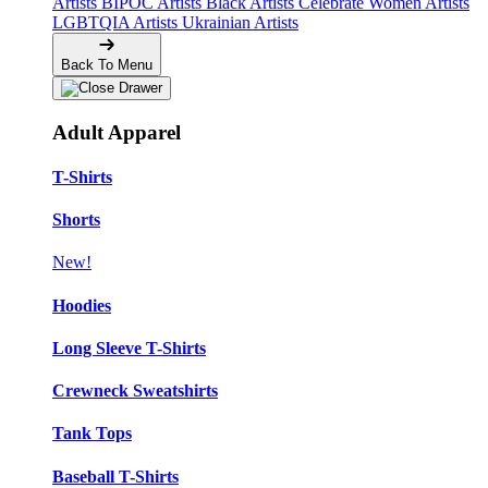
Artists
BIPOC Artists
Black Artists
Celebrate Women Artists
LGBTQIA Artists
Ukrainian Artists
Back To Menu
Adult Apparel
T-Shirts
Shorts
New!
Hoodies
Long Sleeve T-Shirts
Crewneck Sweatshirts
Tank Tops
Baseball T-Shirts