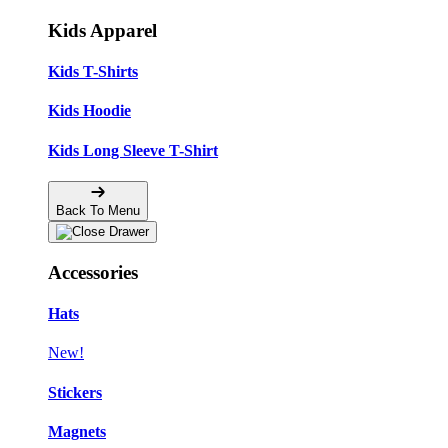
Kids Apparel
Kids T-Shirts
Kids Hoodie
Kids Long Sleeve T-Shirt
Back To Menu
Accessories
Hats
New!
Stickers
Magnets