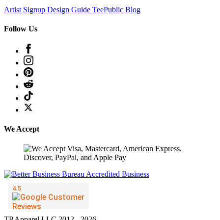
Artist Signup
Design Guide
TeePublic Blog
Follow Us
We Accept
TP Apparel LLC 2012 - 2026