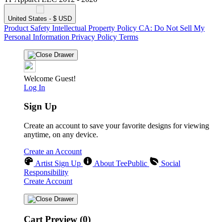
United States - $ USD
Product Safety
Intellectual Property Policy
CA: Do Not Sell My
Personal Information
Privacy Policy
Terms
Welcome Guest!
Log In
Sign Up
Create an account to save your favorite designs for viewing
anytime, on any device.
Create an Account
Artist Sign Up
About TeePublic
Social
Responsibility
Create Account
Cart Preview (0)