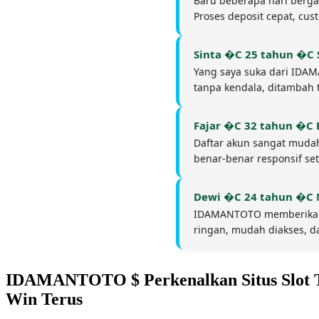
Baru beberapa hari berg
Proses deposit cepat, cus
Sinta �C 25 tahun �C
Yang saya suka dari IDAMA
tanpa kendala, ditambah 
Fajar �C 32 tahun �C
Daftar akun sangat mudah
benar-benar responsif se
Dewi �C 24 tahun �C 
IDAMANTOTO memberikan 
ringan, mudah diakses, d
IDAMANTOTO $ Perkenalkan Situs Slot To
Win Terus