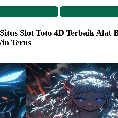
us Slot Toto 4D Terbaik Alat B
in Terus