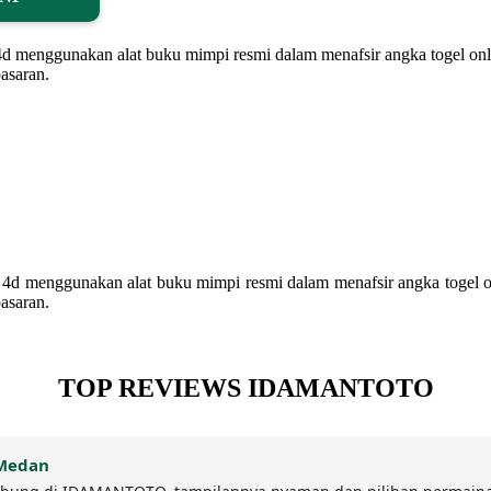
 menggunakan alat buku mimpi resmi dalam menafsir angka togel onl
pasaran.
to 4d menggunakan alat buku mimpi resmi dalam menafsir angka togel 
pasaran.
TOP REVIEWS IDAMANTOTO
 Medan