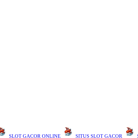
SLOT GACOR ONLINE
SITUS SLOT GACOR