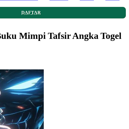
DAFTAR
uku Mimpi Tafsir Angka Togel