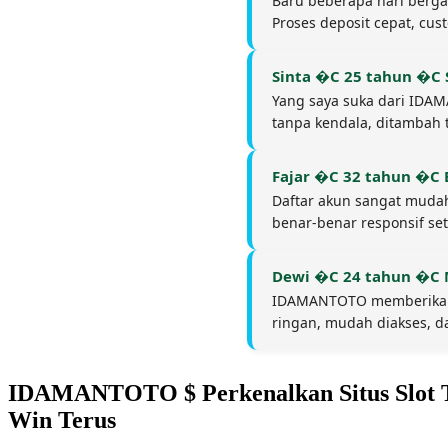
Baru beberapa hari berg
Proses deposit cepat, cus
Sinta �C 25 tahun �C
Yang saya suka dari IDAMA
tanpa kendala, ditambah 
Fajar �C 32 tahun �C
Daftar akun sangat mudah
benar-benar responsif se
Dewi �C 24 tahun �C 
IDAMANTOTO memberikan 
ringan, mudah diakses, d
IDAMANTOTO $ Perkenalkan Situs Slot To
Win Terus