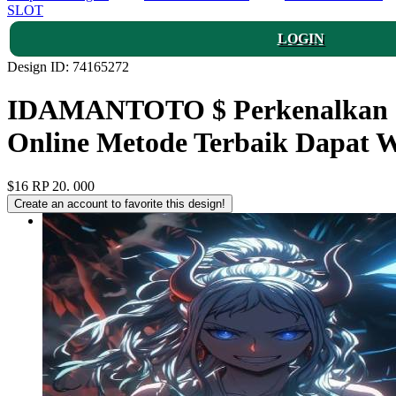
SLOT
LOGIN
Design ID: 74165272
IDAMANTOTO $ Perkenalkan Sit
Online Metode Terbaik Dapat W
$16
RP 20. 000
Create an account to favorite this design!