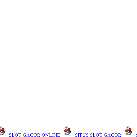
SLOT GACOR ONLINE
SITUS SLOT GACOR