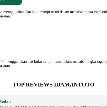
 menggunakan alat buku mimpi resmi dalam menafsir angka togel onl
pasaran.
to 4d menggunakan alat buku mimpi resmi dalam menafsir angka togel 
pasaran.
TOP REVIEWS IDAMANTOTO
 Medan