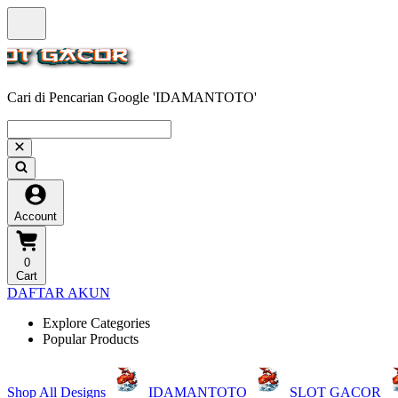
Cari di Pencarian Google 'IDAMANTOTO'
Account
0
Cart
DAFTAR AKUN
Explore Categories
Popular Products
Shop All Designs
IDAMANTOTO
SLOT GACOR