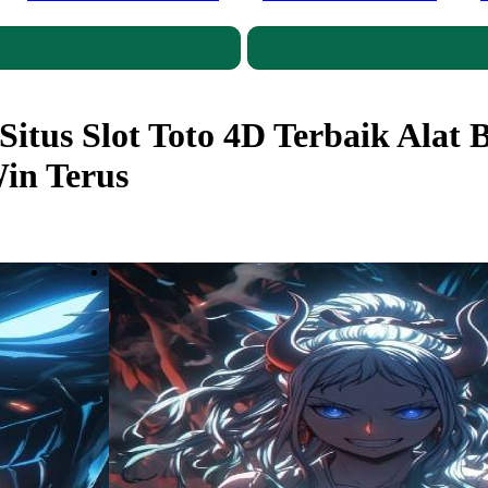
us Slot Toto 4D Terbaik Alat B
in Terus