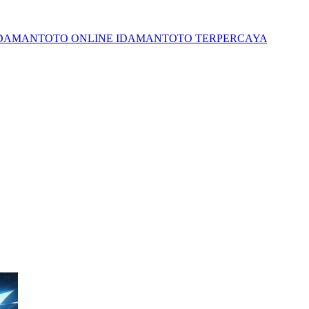
DAMANTOTO ONLINE
IDAMANTOTO TERPERCAYA