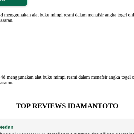
 menggunakan alat buku mimpi resmi dalam menafsir angka togel onl
pasaran.
to 4d menggunakan alat buku mimpi resmi dalam menafsir angka togel 
pasaran.
TOP REVIEWS IDAMANTOTO
 Medan