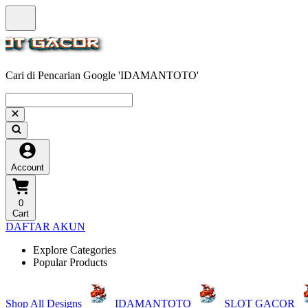
Cari di Pencarian Google 'IDAMANTOTO'
Account
0
Cart
DAFTAR AKUN
Explore Categories
Popular Products
Shop All Designs
IDAMANTOTO
SLOT GACOR