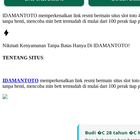
IDAMANTOTO memperkenalkan link resmi bermain situs slot toto 4d
tanpa henti, mencoba min bett termudah di mulai dari 100 perak tiap 
Nikmati
Kenyamanan
Tanpa Batas Hanya Di
IDAMANTOTO!
TENTANG SITUS
IDAMANTOTO
memperkenalkan link resmi bermain situs slot to
tanpa henti, mencoba min bett termudah di mulai dari 100 perak tiap 
Budi �C 28 tahun �C