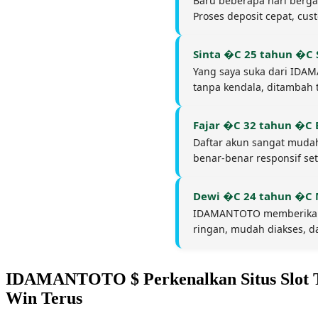
Baru beberapa hari berg
Proses deposit cepat, cus
Sinta �C 25 tahun �C
Yang saya suka dari IDAMA
tanpa kendala, ditambah 
Fajar �C 32 tahun �C
Daftar akun sangat mudah
benar-benar responsif se
Dewi �C 24 tahun �C 
IDAMANTOTO memberikan 
ringan, mudah diakses, d
IDAMANTOTO $ Perkenalkan Situs Slot To
Win Terus