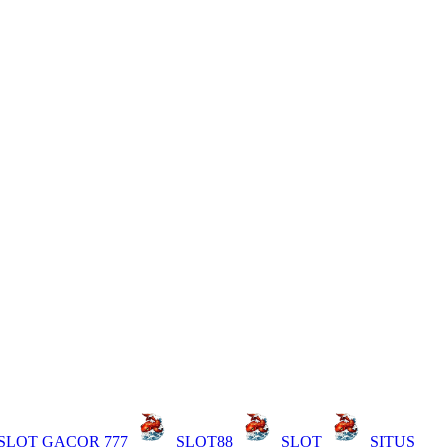
SLOT GACOR 777
SLOT88
SLOT
SITUS