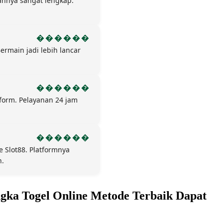
nnya sangat lengkap.
ermain jadi lebih lancar
form. Pelayanan 24 jam
Slot88. Platformnya
h.
gka Togel Online Metode Terbaik Dapat