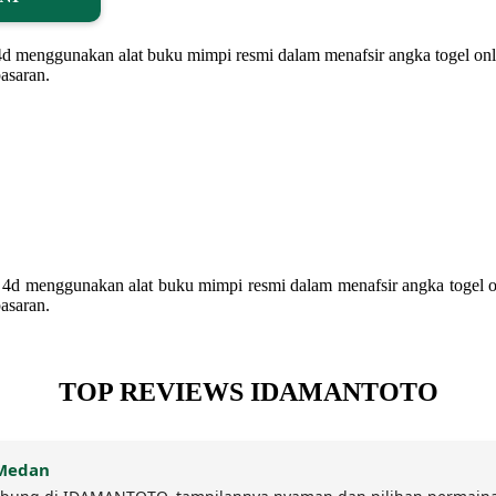
 menggunakan alat buku mimpi resmi dalam menafsir angka togel onl
pasaran.
to 4d menggunakan alat buku mimpi resmi dalam menafsir angka togel 
pasaran.
TOP REVIEWS IDAMANTOTO
 Medan