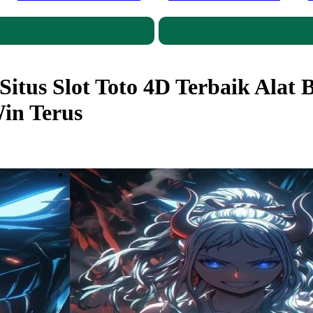
us Slot Toto 4D Terbaik Alat B
in Terus