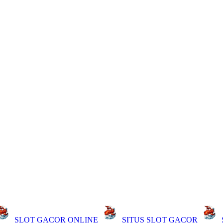
SLOT GACOR ONLINE
SITUS SLOT GACOR