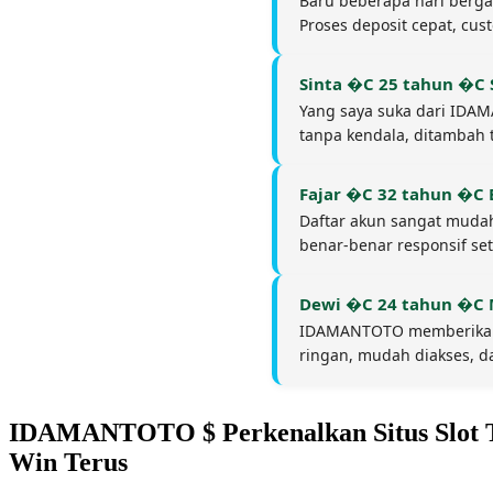
Baru beberapa hari berg
Proses deposit cepat, cus
Sinta �C 25 tahun �C
Yang saya suka dari IDAMA
tanpa kendala, ditambah 
Fajar �C 32 tahun �C
Daftar akun sangat mudah
benar-benar responsif se
Dewi �C 24 tahun �C 
IDAMANTOTO memberikan 
ringan, mudah diakses, d
IDAMANTOTO $ Perkenalkan Situs Slot To
Win Terus