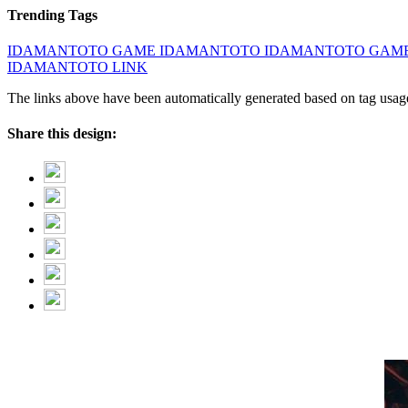
Trending Tags
IDAMANTOTO
GAME IDAMANTOTO
IDAMANTOTO GAM
IDAMANTOTO LINK
The links above have been automatically generated based on tag usage
Share this design: