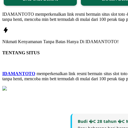
IDAMANTOTO memperkenalkan link resmi bermain situs slot toto 4d
tanpa henti, mencoba min bett termudah di mulai dari 100 perak tiap 
Nikmati
Kenyamanan
Tanpa Batas Hanya Di
IDAMANTOTO!
TENTANG SITUS
IDAMANTOTO
memperkenalkan link resmi bermain situs slot to
tanpa henti, mencoba min bett termudah di mulai dari 100 perak tiap 
Budi �C 28 tahun �C