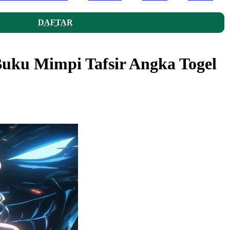
DAFTAR
uku Mimpi Tafsir Angka Togel