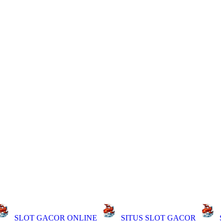
SLOT GACOR ONLINE
SITUS SLOT GACOR