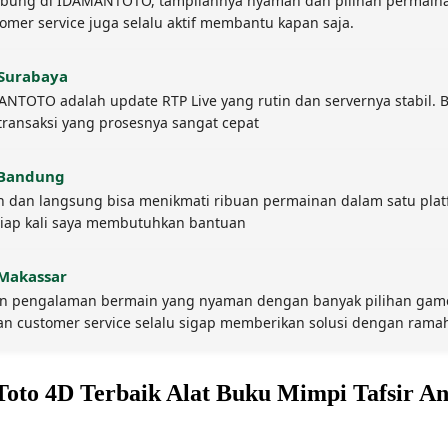
abung di IDAMANTOTO, tampilannya nyaman dan pilihan permaina
tomer service juga selalu aktif membantu kapan saja.
 Surabaya
NTOTO adalah update RTP Live yang rutin dan servernya stabil. B
transaksi yang prosesnya sangat cepat
 Bandung
 dan langsung bisa menikmati ribuan permainan dalam satu plat
tiap kali saya membutuhkan bantuan
Makassar
pengalaman bermain yang nyaman dengan banyak pilihan game 
an customer service selalu sigap memberikan solusi dengan rama
to 4D Terbaik Alat Buku Mimpi Tafsir An