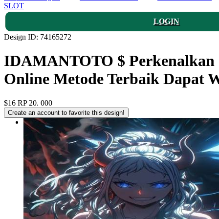
SLOT
LOGIN
Design ID: 74165272
IDAMANTOTO $ Perkenalkan Sit
Online Metode Terbaik Dapat W
$16
RP 20. 000
Create an account to favorite this design!