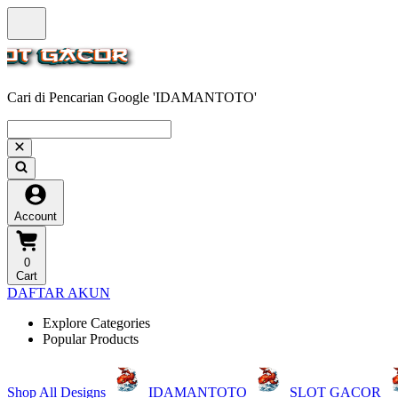
Cari di Pencarian Google 'IDAMANTOTO'
Account
0
Cart
DAFTAR AKUN
Explore Categories
Popular Products
Shop All Designs
IDAMANTOTO
SLOT GACOR